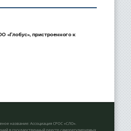
ООО «Глобус», пристроенного к
еное название: Ассоциация СРОС «СЛО».
дений в гоcударственный реестр саморегулируемых