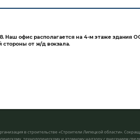
108. Наш офис располагается на 4-м этаже здания 
й стороны от ж/д вокзала.
рганизация в строительстве «Строители Липецкой области». Сокращ
гическому, технологическому и атомному надзору с внесением све