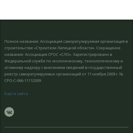
Полное название: Ассоциация саморегулируемая организация в
строительстве «Строители Липецкой области». Сокращеное
название: Ассоциация СРОС «СЛО». Зарегистрировано в
Федеральной службе по экологическому, технологическому и
атомному надзору с внесением сведений в гоcударственный
реестр саморегулируемых организаций от 11 ноября 2009 г. №
СРО-С-066-11112009
Карта сайта