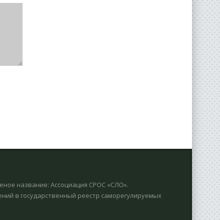
еное название: Ассоциация СРОС «СЛО».
дений в гоcударственный реестр саморегулируемых