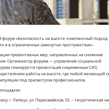
ый форум «Безопасность на высоте: комплексный подход 
те и в ограниченных замкнутых пространствах».
зации превентивных мер, направленных на снижение
оне. Организатор форума — управление социальной
орума планируется презентация современных СИЗ,
существлению работы на высоте, где любой желающий 
нипуляции под присмотром профессионалов.
площадках:
су: г. Липецк, ул. Первомайская, 55. – теоретическая ча